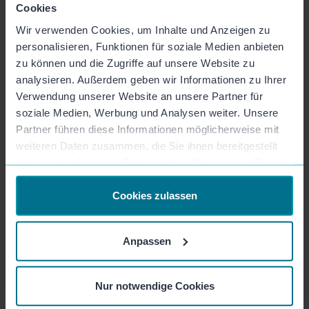
Einfache Videovorlage, um ein kurzes Statement zum Stand
Cookies
einer Bewerbung aufzunehmen, um das Video in die
Wir verwenden Cookies, um Inhalte und Anzeigen zu
Bestätigungs-E-Mail einzubinden.
personalisieren, Funktionen für soziale Medien anbieten
zu können und die Zugriffe auf unsere Website zu
Mitarbeiter
Bewerbungsprozess
Employer Branding
HR
analysieren. Außerdem geben wir Informationen zu Ihrer
Recruiting
Verwendung unserer Website an unsere Partner für
soziale Medien, Werbung und Analysen weiter. Unsere
Speed Dating mit dem Team –
Partner führen diese Informationen möglicherweise mit
5 Fragen in 60 Sekunden
weiteren Daten zusammen, die Sie ihnen bereitgestellt
haben oder die sie im Rahmen Ihrer Nutzung der Dienste
Kreative Teamvorstellung: Mit der Speed-Dating Vorlage
können Kolleg:innen sympathisch und nahbar vorgestellt
gesammelt haben.
werden.
Cookies zulassen
Marketing
Mitarbeiter
HR
Employer Branding
Vorstellung
Anpassen
Event-Update
Videovorlage für die Eventkommunikation während der
Nur notwendige Cookies
Veranstaltung live vor Ort.