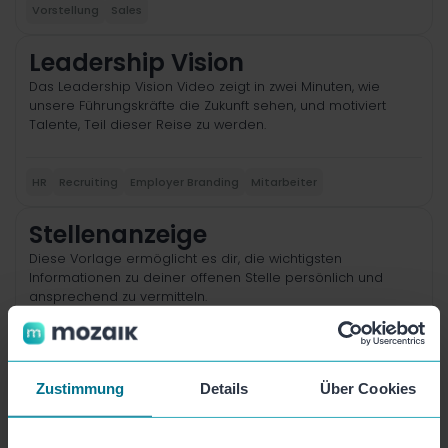
Vorstellung
Sales
Leadership Vision
Das Leadership Vision Video zeigt in zwei Minuten, wie
unsere Führungskräfte die Zukunft sehen, und motiviert
Talente, Teil dieser Reise zu werden.
HR
Recruiting
Employer Branding
Mitarbeiter
Stellenanzeige
Diese Vorlage ermöglicht es dir, die wichtigsten
Informationen zu deiner offenen Stelle persönlich und
ansprechend zu vermitteln.
Employer Branding
Vorstellung
Mitarbeiter
HR
Recruiting
Zustimmung
Details
Über Cookies
Bewerbung Bestätigungs-
Video