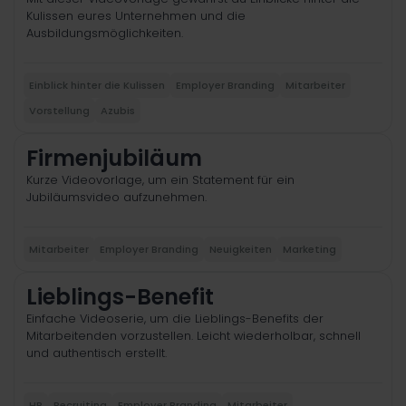
Kulissen eures Unternehmen und die
Ausbildungsmöglichkeiten.
Einblick hinter die Kulissen
Employer Branding
Mitarbeiter
Vorstellung
Azubis
Firmenjubiläum
Kurze Videovorlage, um ein Statement für ein
Jubiläumsvideo aufzunehmen.
Mitarbeiter
Employer Branding
Neuigkeiten
Marketing
Lieblings-Benefit
Einfache Videoserie, um die Lieblings-Benefits der
Mitarbeitenden vorzustellen. Leicht wiederholbar, schnell
und authentisch erstellt.
HR
Recruiting
Employer Branding
Mitarbeiter