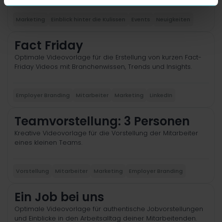
Marketing
Einblick hinter die Kulissen
Events
Neuigkeiten
Fact Friday
Optimale Videovorlage für die Erstellung von kurzen Fact-
Friday Videos mit Branchenwissen, Trends und Insights.
Employer Branding
Mitarbeiter
Marketing
LinkedIn
Teamvorstellung: 3 Personen
Kreative Videovorlage für die Vorstellung der Mitarbeiter
eines kleinen Teams.
Vorstellung
Mitarbeiter
Marketing
Employer Branding
Ein Job bei uns
Optimale Videovorlage für authentische Jobvorstellungen
und Einblicke in den Arbeitsalltag deiner Mitarbeitenden.