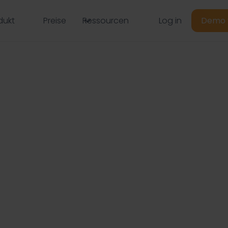
Log in
dukt
Preise
Ressourcen
Demo 