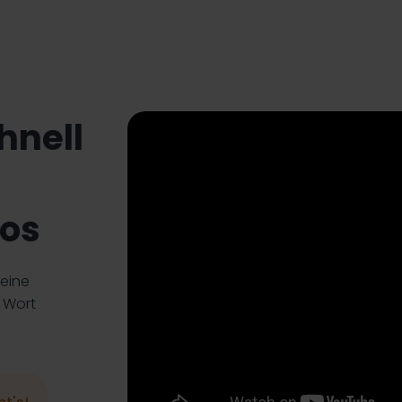
hnell
eos
deine
 Wort