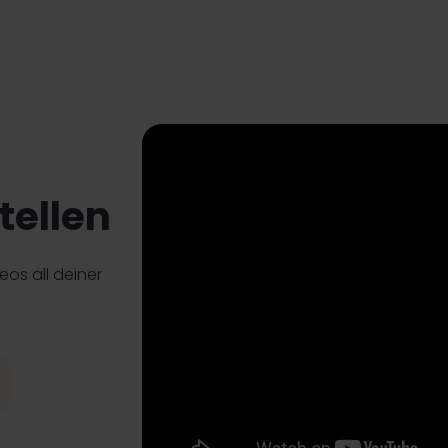
tellen
eos all deiner