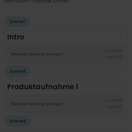
beinhalten folgende Szenen:
Szene
1
Intro
00:03
min.
Beispiel-Briefing anzeigen

00:15
max.
Szene
2
Produktaufnahme 1
00:03
min.
Beispiel-Briefing anzeigen

00:15
max.
Szene
3