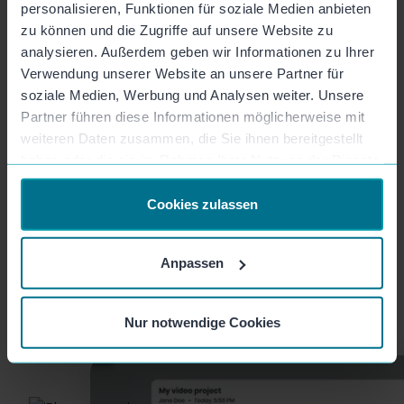
personalisieren, Funktionen für soziale Medien anbieten
zu können und die Zugriffe auf unsere Website zu
analysieren. Außerdem geben wir Informationen zu Ihrer
Verwendung unserer Website an unsere Partner für
Du möchtest mehr erfahren?
soziale Medien, Werbung und Analysen weiter. Unsere
Partner führen diese Informationen möglicherweise mit
Vereinbare eine persönliche Demo oder teste Mozaik
weiteren Daten zusammen, die Sie ihnen bereitgestellt
14 Tage kostenfrei.
haben oder die sie im Rahmen Ihrer Nutzung der Dienste
gesammelt haben.
Cookies zulassen
Sprich mit uns
Kostenfrei testen
Anpassen
Nur notwendige Cookies