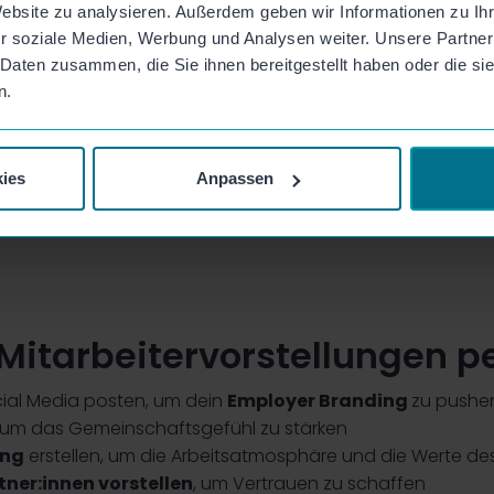
Website zu analysieren. Außerdem geben wir Informationen zu I
r soziale Medien, Werbung und Analysen weiter. Unsere Partner
 Daten zusammen, die Sie ihnen bereitgestellt haben oder die s
n.
ies
Anpassen
d Mitarbeitervorstellungen p
cial Media posten, um dein
Employer Branding
zu pushe
, um das Gemeinschaftsgefühl zu stärken
ung
erstellen, um die Arbeitsatmosphäre und die Werte de
tner:innen vorstellen
, um Vertrauen zu schaffen