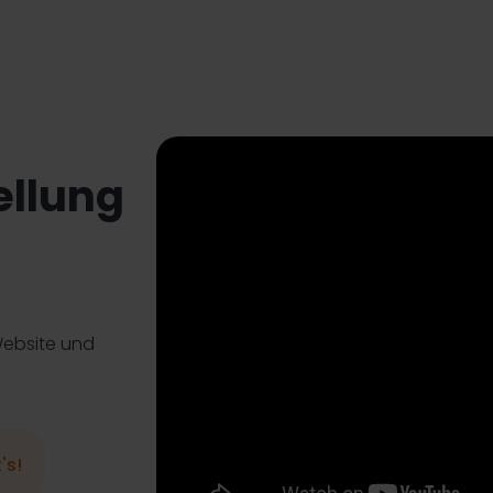
ellung
 Website und
's!