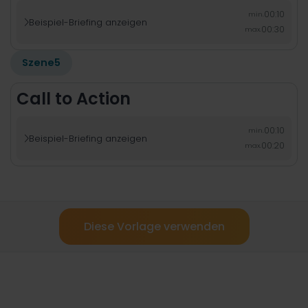
00:10
min.
Beispiel-Briefing anzeigen

00:30
max.
Szene
5
Call to Action
00:10
min.
Beispiel-Briefing anzeigen

00:20
max.
Diese Vorlage verwenden