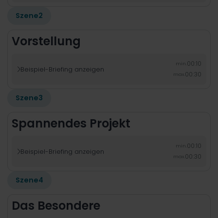
Szene
2
Vorstellung
00:10
min.
Beispiel-Briefing anzeigen

00:30
max.
Szene
3
Spannendes Projekt
00:10
min.
Beispiel-Briefing anzeigen

00:30
max.
Szene
4
Das Besondere