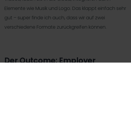
Elemente wie Musik und Logo. Das klappt einfach sehr
gut – super finde ich auch, dass wir auf zwei
verschiedene Formate zurückgreifen können.
Der Outcome: Employer
Branding Videos, die sich sehen
lassen können
Wenn du ein kurzes Resümee
ziehst: Was ist bisher dein Fazit
zur Produktion von Videocontent