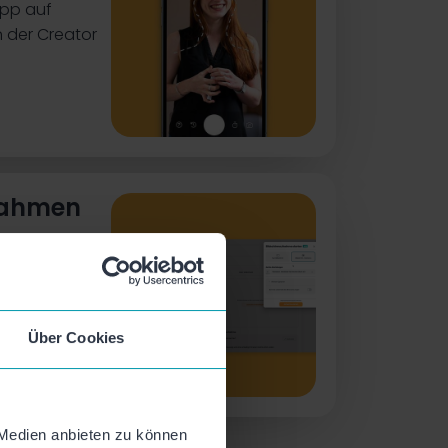
App auf
n der Creator
nahmen
infach
ine Videos
r Plattform.
Über Cookies
 Medien anbieten zu können