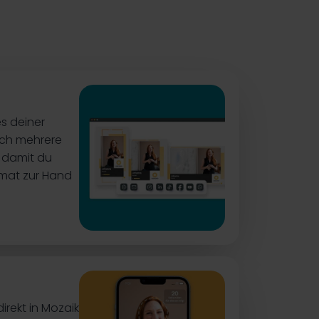
es deiner
sch mehrere
 damit du
mat zur Hand
rekt in Mozaik