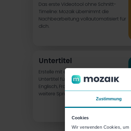
Das erste Videotool ohne Schnitt-
Timeline: Mozaik übernimmt die
Nachbearbeitung vollautomatisiert für
dich.
Untertitel
Erstelle mit einem Klick automatisiert
Untertitel für deine Videos! Auf Deutsch,
Englisch, Französisch und über 100
weitere Sprachen.
Zustimmung
Cookies
Wir verwenden Cookies, um I