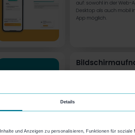
auf: sowohl in der Web-
Desktop als auch mobil i
App möglich.
Bildschirmauf
Mit Mozaik Screencasts e
erstellen und direkt in de
einbinden – alles auf eine
Details
nhalte und Anzeigen zu personalisieren, Funktionen für soziale