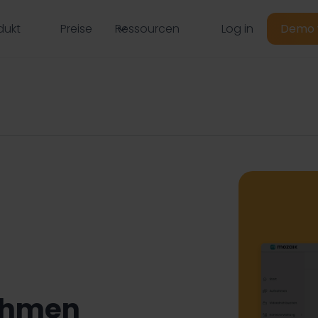
Log in
dukt
Preise
Ressourcen
Demo 
ahmen