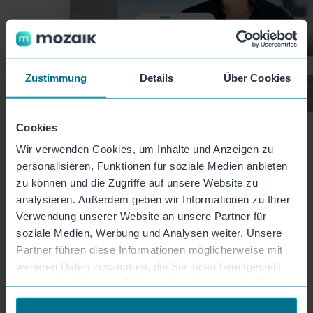
Zustimmung
Details
Über Cookies
Cookies
Produkt
Wir verwenden Cookies, um Inhalte und Anzeigen zu
personalisieren, Funktionen für soziale Medien anbieten
Funktionen
zu können und die Zugriffe auf unsere Website zu
analysieren. Außerdem geben wir Informationen zu Ihrer
Videovorlagen
Verwendung unserer Website an unsere Partner für
soziale Medien, Werbung und Analysen weiter. Unsere
Preise
Partner führen diese Informationen möglicherweise mit
weiteren Daten zusammen, die Sie ihnen bereitgestellt
API & Integration
haben oder die sie im Rahmen Ihrer Nutzung der Dienste
App-Download
gesammelt haben.