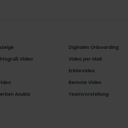
nzeige
Digitales Onboarding
htsgruß Video
Video per Mail
d
Erklärvideo
video
Remote Video
erben Azubis
Teamvorstellung