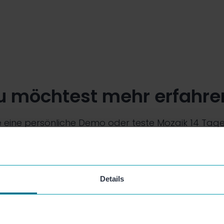
u möchtest mehr erfahre
 eine persönliche Demo oder teste Mozaik 14 Tage 
Kostenfrei testen
Sprich mit uns
Details