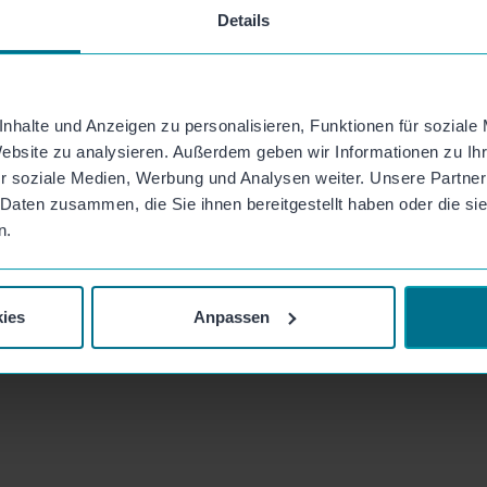
Details
Was Akzeptanz wirklich bedeutet und w
sichtbar machen kann
Wie Technologiekompetenz entwickelt
Formaten bis hin zu strategischen Ler
nhalte und Anzeigen zu personalisieren, Funktionen für soziale
Website zu analysieren. Außerdem geben wir Informationen zu I
Was HR jetzt tun kann – auch ohne gro
r soziale Medien, Werbung und Analysen weiter. Unsere Partner
 Daten zusammen, die Sie ihnen bereitgestellt haben oder die s
Das kostenlose Webinar geht ca. 45 Minu
n.
Fragen zu klären.
So kannst du teilnehmen:
ies
Anpassen
Melde dich über das untenstehende Formu
Anschluss erhältst du eine E-Mail-Bestäti
dem Teilnahmelink zur Videokonferenz.
Jetzt kostenlos anmelden