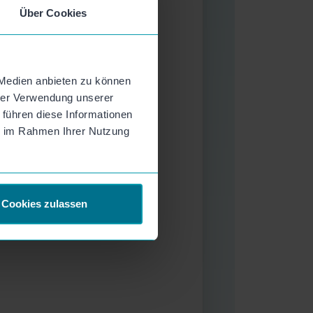
Über Cookies
ie HR diese gezielt fördern und
 werden kann: von Awareness-
npfaden
 Medien anbieten zu können
hrer Verwendung unserer
ßes Budget oder lange Vorlaufzeit
 führen diese Informationen
ie im Rahmen Ihrer Nutzung
ten mit genügend Zeit um deine
Cookies zulassen
lar kostenlos zum Webinar an. Im
gung mit weiteren Informationen und