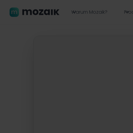
Warum Mozaik?
Pro
Zurück zu allen Workshops

Webinar
KI akzeptiert! W
und Kompetenze
gezielt fördern k
Dienstag, 13.05.2025 | 10 - 10:45 Uhr