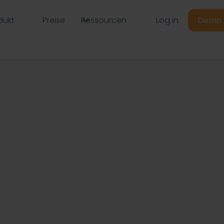
Log in
dukt
Preise
Ressourcen
Demo 
ie HR Akzeptanz
ntwicklung
ann.