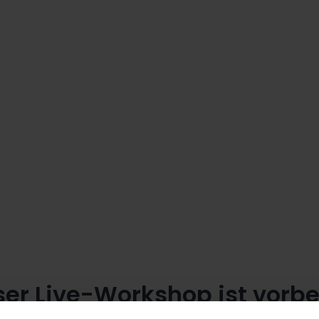
g gibt's im Nachgang!
te Azubi-Kampagnen haben.
inen Azubis anzusprechen.
ser Live-Workshop ist vorbe
So überzeugst du d