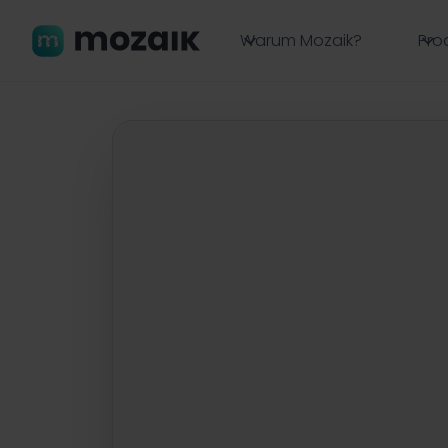
Warum Mozaik?
Pro
Zurück zu allen Workshops

Workshop
Azubis werben Az
überzeugst du di
Mittwoch, 22.02.2023 | 10 - 11 Uhr