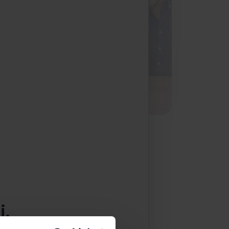
i.
ie besten