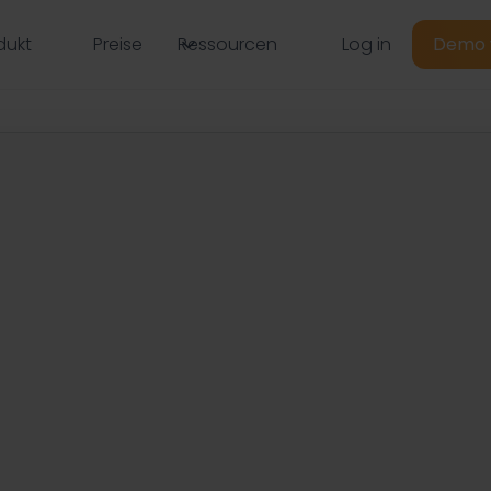
Log in
dukt
Preise
Ressourcen
Demo 
ubis - So
e Gen Z