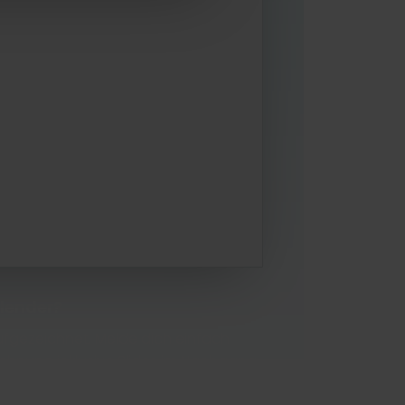
in Marketing ein
pagne richtig
ten. Im Anschluss hast du die
ine Fragen sowie Tipps & Tricks zur
 kostenlos zum Webinar an. Im
gung mit weiteren Informationen und
alender?
ufgezeichnet. Melde dich einfach
chnung inklusive Slides im Nachgang