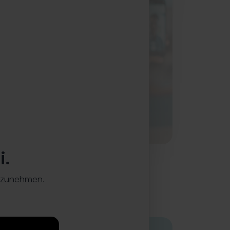
i.
ilzunehmen.