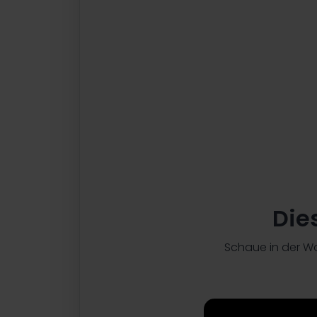
Erfahre, wie du deine HR-Ziele mit de
Recruiting Videos erreichen kannst.
Lerne Tipps und Tricks für einen profe
Mitarbeitenden.
Lass dir von Neele live im Webinar zei
Stellenanzeigenvideo schnell und einfa
Die
Jetzt kostenlos anmelden
Schaue in der Wo