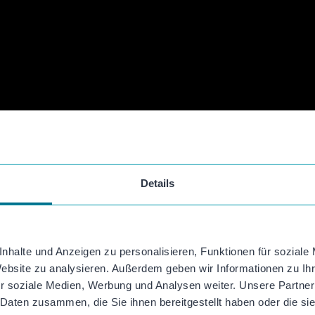
Stärke deine Arbei
sprich deine Zielka
attraktiven Videos 
Im Rahmen des Webinars hilft dir
Video-E
herauszufinden, wie du mit der Unterstütz
erreichen kannst.
Du erhältst
wertvolle Tipps und Tricks
z
Details
Mitarbeitenden, inklusive dem gezielten
Ei
Abschluss demonstriert Neele, wie du mit 
Zeit ein
authentisches
,
professionelles
Stellenanzeigenvideo
planen
,
drehen
,
be
nhalte und Anzeigen zu personalisieren, Funktionen für soziale
Website zu analysieren. Außerdem geben wir Informationen zu I
Melde dich jetzt kostenlos an! Das Webina
r soziale Medien, Werbung und Analysen weiter. Unsere Partner
und dauert ca. 45 Minuten bis 1 Stunde.
 Daten zusammen, die Sie ihnen bereitgestellt haben oder die s