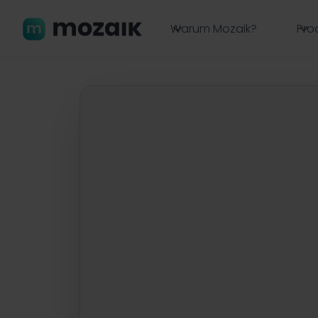
Warum Mozaik?
Pro
Zurück zu allen Workshops

Webinar
Attraktive Emplo
Recruiting Video
einfach erstellen
Donnerstag, 17.10.2024 | 10 - 11 Uhr