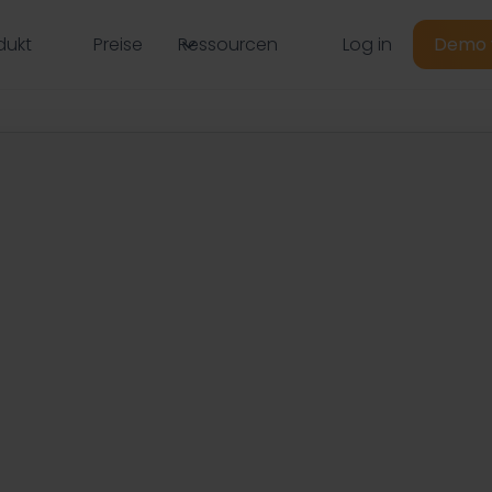
Log in
dukt
Preise
Ressourcen
Demo 
yer Branding und
s schnell und
.