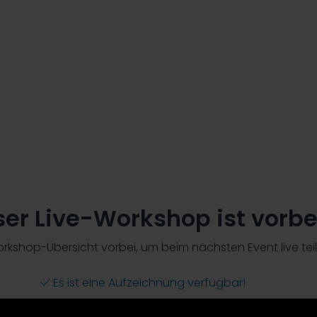
m Einsatz von Employer Branding und
ssionellen Videodreh mit deinen
gen, wie man ein professionelles
ch erstellen kann.
ser Live-Workshop ist vorbe
rkshop-Übersicht vorbei, um beim nächsten Event live te
Es ist eine Aufzeichnung verfügbar!
