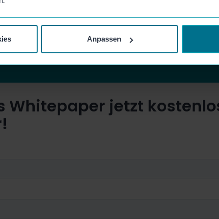
n.
ies
Anpassen
 Whitepaper jetzt kostenlo
!