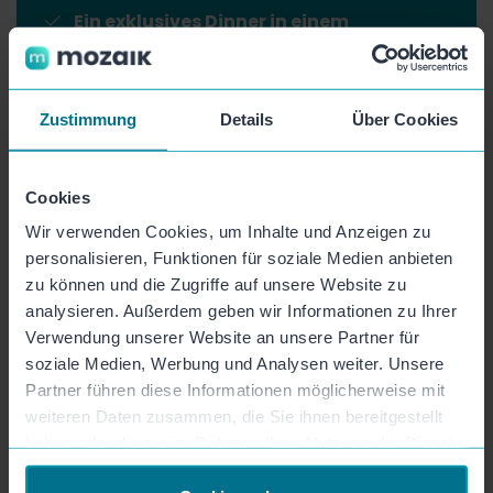
Ein exklusives Dinner in einem
separaten, ruhigen Raum:
Ein hochwertiges 3-Gänge-Menü in
stilvollem Ambiente
Zustimmung
Details
Über Cookies
Networking & fachlicher Austausch auf
Augenhöhe:
Triff Marketingverantwortliche aus
Cookies
führenden Unternehmen, tausche dich
Wir verwenden Cookies, um Inhalte und Anzeigen zu
zu den neuesten Trends für 2026 aus.
personalisieren, Funktionen für soziale Medien anbieten
zu können und die Zugriffe auf unsere Website zu
analysieren. Außerdem geben wir Informationen zu Ihrer
📍
Location: KMH World -
Hasengasse
Verwendung unserer Website an unsere Partner für
5-7, 60311 Frankfurt am Main
soziale Medien, Werbung und Analysen weiter. Unsere
Partner führen diese Informationen möglicherweise mit
weiteren Daten zusammen, die Sie ihnen bereitgestellt
🎟 Die Anmeldung ist kostenfrei, aber
haben oder die sie im Rahmen Ihrer Nutzung der Dienste
auf 25 Plätze limitiert!
gesammelt haben.